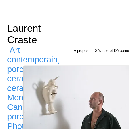
Laurent
Craste
Art
A propos
Sévices et Détourn
contemporain,
porcelaine,
ceramic,
céramique,
Montréal,
Canada,
porcelain, art,
Photographie,