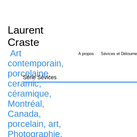
Laurent
Craste
Art
A propos
Sévices et Détourn
contemporain,
porcelaine,
Série Sévices
ceramic,
céramique,
Montréal,
Canada,
porcelain, art,
Photographie,