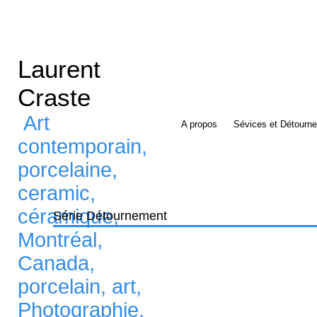
Laurent
Craste
Art
A propos
Sévices et Détourn
contemporain,
porcelaine,
ceramic,
céramique,
Série Détournement
Montréal,
Canada,
porcelain, art,
Photographie,